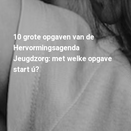
10 grote opgaven van de
Hervormingsagenda
Jeugdzorg: met welke opgave
start ú?