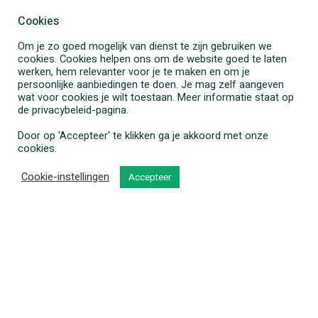
inclusief een rating-systeem om de beste
Cookies
zorg aan te laten sluiten op de werkelijke
Om je zo goed mogelijk van dienst te zijn gebruiken we
behoefte(n), wordt veel administratieve
cookies. Cookies helpen ons om de website goed te laten
rompslomp voorkomen. Sneller weten waar
werken, hem relevanter voor je te maken en om je
persoonlijke aanbiedingen te doen. Je mag zelf aangeven
de vereiste zorg wordt aangeboden, met de
wat voor cookies je wilt toestaan. Meer informatie staat op
hoogste effectiviteit, is direct zichtbaar.
de privacybeleid-pagina.
Door op 'Accepteer' te klikken ga je akkoord met onze
9. Een verbeterde toegang tot uniformiteit
cookies.
van data, wat leidt tot een beter inzicht in
Cookie-instellingen
Accepteer
kwaliteit en effectiviteit
Contact
Demo
OnForm biedt alle productcodes, ook zodra
deze landelijk zijn gestandaardiseerd,
overzichtelijk in het productenboek. Het leidt
tot beter inzicht in welke beleidsinterventies
wel of niet werken. Daarmee is de jeugdige
geholpen door alleen de zorg aan te bieden