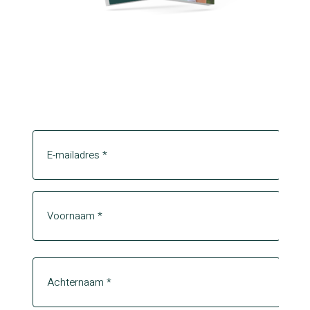
Download leaflet
* Verplichte velden
E-mail
Voornaam
Voornaam
Achternaam