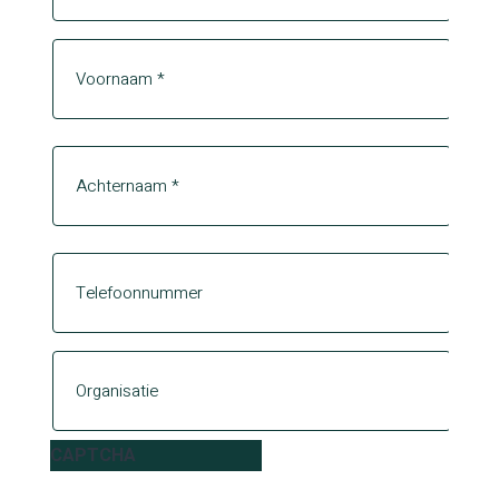
Voornaam
Voornaam
Achternaam
Achternaam
Phone
Organisatie
CAPTCHA