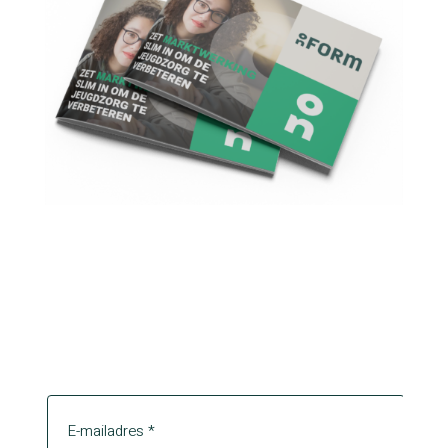
Download
Whitepaper
* Verplichte velden
E-mail