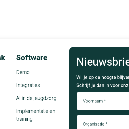
sk
Software
Nieuwsbri
Demo
Wil je op de hoogte blij
Integraties
Schrijf je dan in voor on
Naam
AI in de jeugdzorg
Implementatie en
Organisatie
Voornaam
training