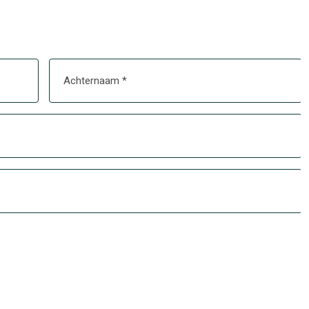
t de rest van Nederland? Kom er meteen achter in onze
Achternaam