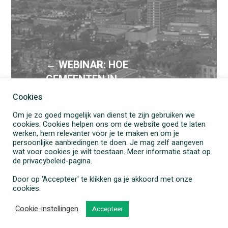
←
WEBINAR: HOE
GEMEENTEN IN
VERTROUWEN KUNNEN
Cookies
SAMENWERKEN MET
Om je zo goed mogelijk van dienst te zijn gebruiken we
ZORGAANBIEDERS
cookies. Cookies helpen ons om de website goed te laten
werken, hem relevanter voor je te maken en om je
persoonlijke aanbiedingen te doen. Je mag zelf aangeven
wat voor cookies je wilt toestaan. Meer informatie staat op
de privacybeleid-pagina.
Door op 'Accepteer' te klikken ga je akkoord met onze
cookies.
Cookie-instellingen
Accepteer
Contact
Demo