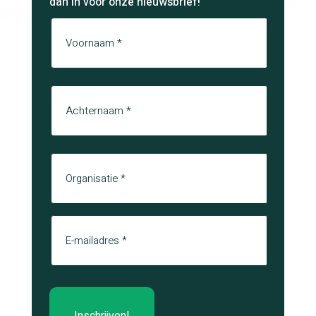
dan in voor onze nieuwsbrief!
Naam
Voornaam
Achternaam
Organisatie
E-mail